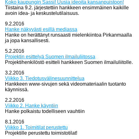
Koko kaupungin Sassi! Uusia ideoita kansanpuistoon!
Tiistaina 9.2. järjestettiin hankkeen ensimmäinen kaikille
avoin idea- ja keskustelutilaisuus.
9.2.2016
Hanke näkyvästi esillä mediassa
Hanke on herättänyt runsaasti mielenkiintoa Pirkanmaalla
ja jopa kansallisesti.
5.2.2016
Projektin esittelyä Suomen ilmailuliitossa
Projektihenkilöstö esitteli hankkeen Suomen ilmailuliitolle.
3.2.2016
Viikko 3. Tiedotusvälinesuunnittelua
Hankkeen www-sivujen sekä videomateriaalin tuotanto
käynnissä.
2.2.2016
Viikko 2. Hanke käyntiin
Hanke polkaistu todelliseen vauhtiin
8.1.2016
Viikko 1. Toimitilat perustettu
Projektille perustettu toimistotilat!