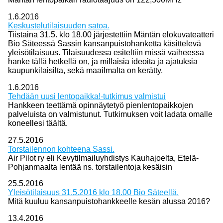
1.6.2016
Keskustelutilaisuuden satoa.
Tiistaina 31.5. klo 18.00 järjestettiin Mäntän elokuvateatteri
Bio Säteessä Sassin kansanpuistohanketta käsittelevä
yleisötilaisuus. Tilaisuudessa esiteltiin missä vaiheessa
hanke tällä hetkellä on, ja millaisia ideoita ja ajatuksia
kaupunkilaisilta, sekä maailmalta on kerätty.
1.6.2016
Tehdään uusi lentopaikka!-tutkimus valmistui
Hankkeen teettämä opinnäytetyö pienlentopaikkojen
palveluista on valmistunut. Tutkimuksen voit ladata omalle
koneellesi täältä.
27.5.2016
Torstailennon kohteena Sassi.
Air Pilot ry eli Kevytilmailuyhdistys Kauhajoelta, Etelä-
Pohjanmaalta lentää ns. torstailentoja kesäisin
25.5.2016
Yleisötilaisuus 31.5.2016 klo 18.00 Bio Säteellä.
Mitä kuuluu kansanpuistohankkeelle kesän alussa 2016?
13.4.2016