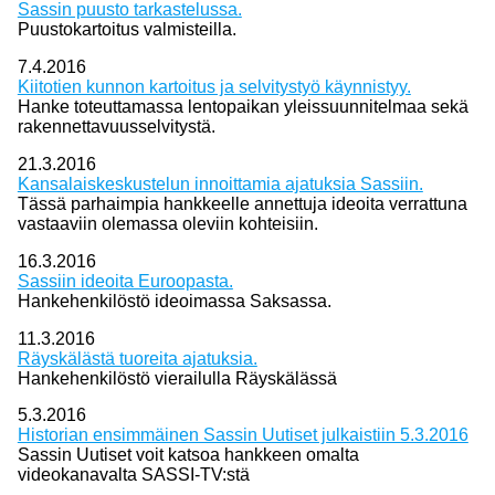
Sassin puusto tarkastelussa.
Puustokartoitus valmisteilla.
7.4.2016
Kiitotien kunnon kartoitus ja selvitystyö käynnistyy.
Hanke toteuttamassa lentopaikan yleissuunnitelmaa sekä
rakennettavuusselvitystä.
21.3.2016
Kansalaiskeskustelun innoittamia ajatuksia Sassiin.
Tässä parhaimpia hankkeelle annettuja ideoita verrattuna
vastaaviin olemassa oleviin kohteisiin.
16.3.2016
Sassiin ideoita Euroopasta.
Hankehenkilöstö ideoimassa Saksassa.
11.3.2016
Räyskälästä tuoreita ajatuksia.
Hankehenkilöstö vierailulla Räyskälässä
5.3.2016
Historian ensimmäinen Sassin Uutiset julkaistiin 5.3.2016
Sassin Uutiset voit katsoa hankkeen omalta
videokanavalta SASSI-TV:stä