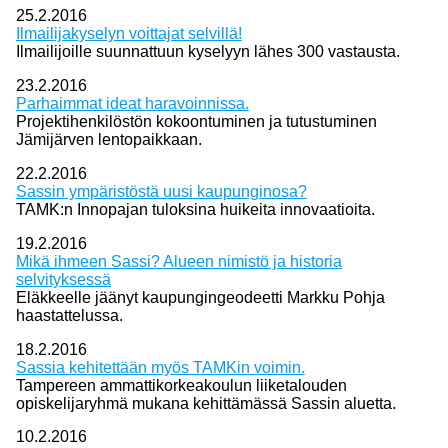
25.2.2016
Ilmailijakyselyn voittajat selvillä!
Ilmailijoille suunnattuun kyselyyn lähes 300 vastausta.
23.2.2016
Parhaimmat ideat haravoinnissa.
Projektihenkilöstön kokoontuminen ja tutustuminen
Jämijärven lentopaikkaan.
22.2.2016
Sassin ympäristöstä uusi kaupunginosa?
TAMK:n Innopajan tuloksina huikeita innovaatioita.
19.2.2016
Mikä ihmeen Sassi? Alueen nimistö ja historia
selvityksessä
Eläkkeelle jäänyt kaupungingeodeetti Markku Pohja
haastattelussa.
18.2.2016
Sassia kehitettään myös TAMKin voimin.
Tampereen ammattikorkeakoulun liiketalouden
opiskelijaryhmä mukana kehittämässä Sassin aluetta.
10.2.2016