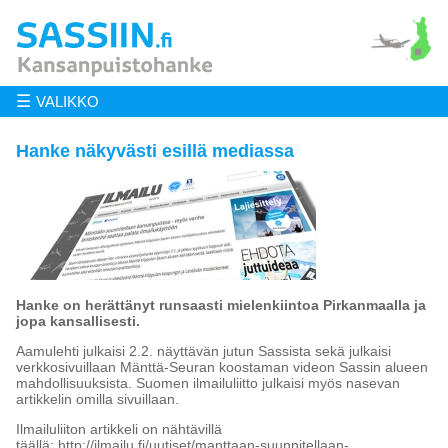
☰
VALIKKO
Hanke näkyvästi esillä mediassa
Hanke on herättänyt runsaasti mielenkiintoa Pirkanmaalla ja
jopa kansallisesti.
Aamulehti julkaisi 2.2. näyttävän jutun Sassista sekä julkaisi
verkkosivuillaan Mänttä-Seuran koostaman videon Sassin alueen
mahdollisuuksista. Suomen ilmailuliitto julkaisi myös nasevan
artikkelin omilla sivuillaan.
Ilmailuliiton artikkeli on nähtävillä
täällä: http://ilmailu.fi/uutiset/manttaan-suunnitellaan-