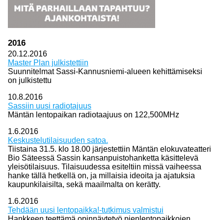
2016
20.12.2016
Master Plan julkistettiin
Suunnitelmat Sassi-Kannusniemi-alueen kehittämiseksi
on julkistettu
10.8.2016
Sassiin uusi radiotajuus
Mäntän lentopaikan radiotaajuus on 122,500MHz
1.6.2016
Keskustelutilaisuuden satoa.
Tiistaina 31.5. klo 18.00 järjestettiin Mäntän elokuvateatteri
Bio Säteessä Sassin kansanpuistohanketta käsittelevä
yleisötilaisuus. Tilaisuudessa esiteltiin missä vaiheessa
hanke tällä hetkellä on, ja millaisia ideoita ja ajatuksia
kaupunkilaisilta, sekä maailmalta on kerätty.
1.6.2016
Tehdään uusi lentopaikka!-tutkimus valmistui
Hankkeen teettämä opinnäytetyö pienlentopaikkojen