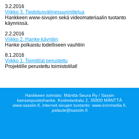
3.2.2016
Viikko 3. Tiedotusvälinesuunnittelua
Hankkeen www-sivujen sekä videomateriaalin tuotanto
käynnissä.
2.2.2016
Viikko 2. Hanke käyntiin
Hanke polkaistu todelliseen vauhtiin
8.1.2016
Viikko 1. Toimitilat perustettu
Projektille perustettu toimistotilat!
Hankkeen toimisto: Mänttä-Seura Ry / Sassin
kansanpuistohanke, Koskelankatu 2, 35800 MÄNTTÄ
www.sassiin.fi, internet-sivujen tuotanto: www.ironmedia.fi,
palaute@sassiin.fi