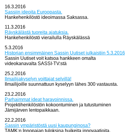
16.3.2016
Sassiin ideoita Euroopasta.
Hankehenkilöstö ideoimassa Saksassa.
11.3.2016
Räyskälästä tuoreita ajatuksia.
Hankehenkilöstö vierailulla Räyskälässä
5.3.2016
Historian ensimmäinen Sassin Uutiset julkaistiin 5.3.2016
Sassin Uutiset voit katsoa hankkeen omalta
videokanavalta SASSI-TV:stä
25.2.2016
Ilmailijakyselyn voittajat selvillä!
Ilmailijoille suunnattuun kyselyyn lähes 300 vastausta.
23.2.2016
Parhaimmat ideat haravoinnissa.
Projektihenkilöstön kokoontuminen ja tutustuminen
Jämijärven lentopaikkaan.
22.2.2016
Sassin ympäristöstä uusi kaupunginosa?
TAMK:n Innopajan tuloksina huikeita innovaatioita.