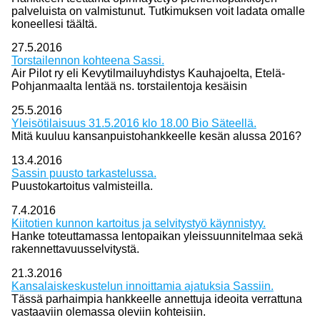
palveluista on valmistunut. Tutkimuksen voit ladata omalle
koneellesi täältä.
27.5.2016
Torstailennon kohteena Sassi.
Air Pilot ry eli Kevytilmailuyhdistys Kauhajoelta, Etelä-
Pohjanmaalta lentää ns. torstailentoja kesäisin
25.5.2016
Yleisötilaisuus 31.5.2016 klo 18.00 Bio Säteellä.
Mitä kuuluu kansanpuistohankkeelle kesän alussa 2016?
13.4.2016
Sassin puusto tarkastelussa.
Puustokartoitus valmisteilla.
7.4.2016
Kiitotien kunnon kartoitus ja selvitystyö käynnistyy.
Hanke toteuttamassa lentopaikan yleissuunnitelmaa sekä
rakennettavuusselvitystä.
21.3.2016
Kansalaiskeskustelun innoittamia ajatuksia Sassiin.
Tässä parhaimpia hankkeelle annettuja ideoita verrattuna
vastaaviin olemassa oleviin kohteisiin.