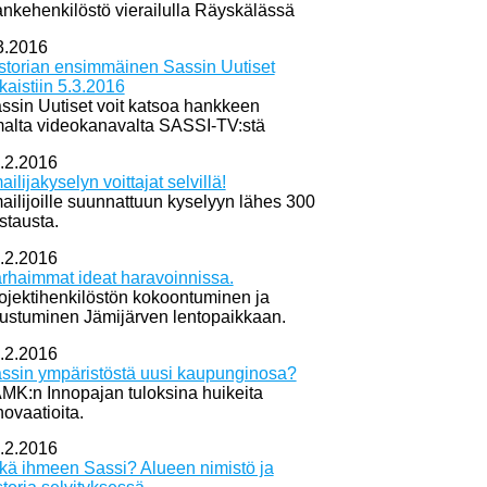
nkehenkilöstö vierailulla Räyskälässä
3.2016
storian ensimmäinen Sassin Uutiset
lkaistiin 5.3.2016
ssin Uutiset voit katsoa hankkeen
alta videokanavalta SASSI-TV:stä
.2.2016
mailijakyselyn voittajat selvillä!
mailijoille suunnattuun kyselyyn lähes 300
stausta.
.2.2016
rhaimmat ideat haravoinnissa.
ojektihenkilöstön kokoontuminen ja
tustuminen Jämijärven lentopaikkaan.
.2.2016
ssin ympäristöstä uusi kaupunginosa?
MK:n Innopajan tuloksina huikeita
novaatioita.
.2.2016
kä ihmeen Sassi? Alueen nimistö ja