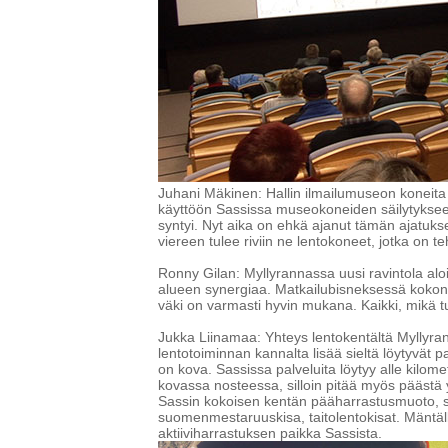
Juhani Mäkinen: Hallin ilmailumuseon koneita 
käyttöön Sassissa museokoneiden säilytykseen 
syntyi. Nyt aika on ehkä ajanut tämän ajatukse
viereen tulee riviin ne lentokoneet, jotka on 
Ronny Gilan: Myllyrannassa uusi ravintola aloi
alueen synergiaa. Matkailubisneksessä kokon
väki on varmasti hyvin mukana. Kaikki, mikä tu
Jukka Liinamaa: Yhteys lentokentältä Myllyra
lentotoiminnan kannalta lisää sieltä löytyvät pal
on kova. Sassissa palveluita löytyy alle kilom
kovassa nosteessa, silloin pitää myös päästä 
Sassin kokoisen kentän pääharrastusmuoto, si
suomenmestaruuskisa, taitolentokisat. Mäntällä
aktiiviharrastuksen paikka Sassista.