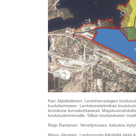
Kari Jääskeläinen: Lentoharrastajien koulutus
kouluttamiseen. Lentokonetekniikan koulutusta 
lentokone kurssikohtaisesti. Majoitusmahdolli
koulutustoiminnalle. Silloin koulutukseen osall
Reijo Rantanen: Veneilymuseo, kalustoa löytyi
Marru Järvinen: Lentosuunta kiitotieltä itään 