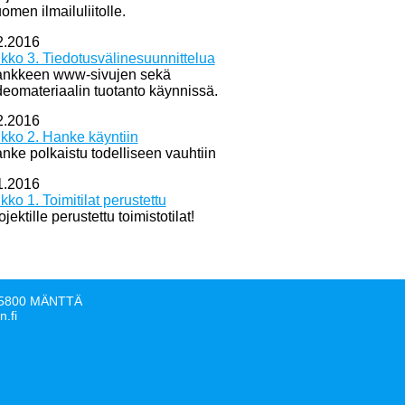
omen ilmailuliitolle.
2.2016
ikko 3. Tiedotusvälinesuunnittelua
nkkeen www-sivujen sekä
deomateriaalin tuotanto käynnissä.
2.2016
ikko 2. Hanke käyntiin
nke polkaistu todelliseen vauhtiin
1.2016
ikko 1. Toimitilat perustettu
ojektille perustettu toimistotilat!
, 35800 MÄNTTÄ
n.fi