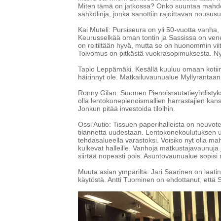
Miten tämä on jatkossa? Onko suuntaa mahdol
sähkölinja, jonka sanottiin rajoittavan noususu
Kai Muteli: Pursiseura on yli 50-vuotta vanha
Keurusselkää oman tontin ja Sassissa on ven
on reitiltään hyvä, mutta se on huonommin viito
Toivomus on pitkästä vuokrasopimuksesta. Nyt
Tapio Leppämäki. Kesällä kuuluu omaan kotiin
häirinnyt ole. Matkailuvaunualue Myllyrantaan
Ronny Gilan: Suomen Pienoisrautatieyhdistyks
olla lentokonepienoismallien harrastajien kan
Jonkun pitää investoida tiloihin.
Ossi Autio: Tissuen paperihalleista on neuvo
tilannetta uudestaan. Lentokonekoulutuksen uu
tehdasalueella varastoksi. Voisiko nyt olla ma
kulkevat halleille. Vanhoja matkustajavaunuja 
siirtää nopeasti pois. Asuntovaunualue sopisi 
Muuta asian ympäriltä: Jari Saarinen on laati
käytöstä. Antti Tuominen on ehdottanut, että