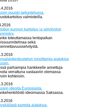
ussa 2016?
.4.2016
ssin puusto tarkastelussa.
ustokartoitus valmisteilla.
4.2016
itotien kunnon kartoitus ja selvitystyö
ynnistyy.
nke toteuttamassa lentopaikan
eissuunnitelmaa sekä
kennettavuusselvitystä.
.3.2016
nsalaiskeskustelun innoittamia ajatuksia
ssiin.
ssä parhaimpia hankkeelle annettuja
eoita verrattuna vastaaviin olemassa
eviin kohteisiin.
.3.2016
ssiin ideoita Euroopasta.
nkehenkilöstö ideoimassa Saksassa.
.3.2016
yskälästä tuoreita ajatuksia.