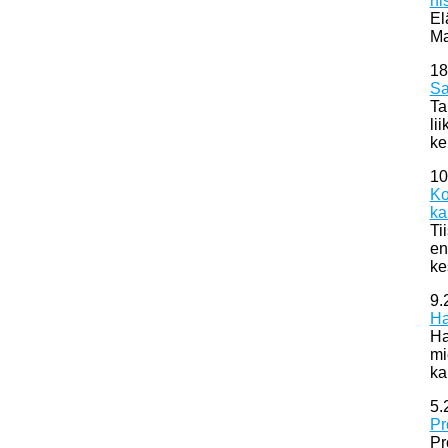
hi
El
Ma
18
Sa
Ta
li
ke
10
Ko
ka
Ti
en
ke
9.
Ha
Ha
mi
ka
5.
Pr
Pr