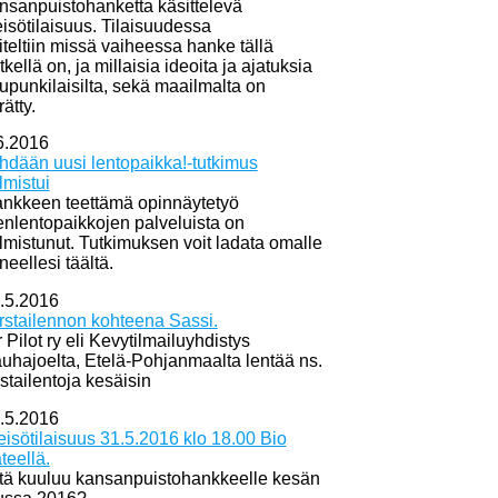
nsanpuistohanketta käsittelevä
eisötilaisuus. Tilaisuudessa
iteltiin missä vaiheessa hanke tällä
tkellä on, ja millaisia ideoita ja ajatuksia
upunkilaisilta, sekä maailmalta on
rätty.
6.2016
hdään uusi lentopaikka!-tutkimus
lmistui
nkkeen teettämä opinnäytetyö
enlentopaikkojen palveluista on
lmistunut. Tutkimuksen voit ladata omalle
neellesi täältä.
.5.2016
rstailennon kohteena Sassi.
r Pilot ry eli Kevytilmailuyhdistys
uhajoelta, Etelä-Pohjanmaalta lentää ns.
rstailentoja kesäisin
.5.2016
eisötilaisuus 31.5.2016 klo 18.00 Bio
teellä.
tä kuuluu kansanpuistohankkeelle kesän