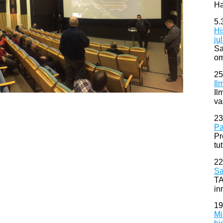
Ha
5.
Hi
ju
Sa
om
25
Il
Il
va
23
Pa
Pr
tu
22
Sa
TA
in
19
Mi