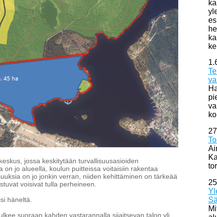
ka
yl
es
he
ka
ke
1.
Te
va
Ha
pi
va
ko
27
To
Ai
Ka
keskus, jossa keskitytään turvallisuusasioiden
to
on jo alueella, koulun puitteissa voitaisiin rakentaa
suuksia on jo jonkin verran, niiden kehittäminen on tärkeää
25
istuvat voisivat tulla perheineen.
Yl
Sä
si häneltä.
Mi
kulkee suoraan kahden vastarannalla sijaitsevan talon yli.