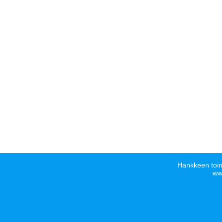
Hankkeen toim
www