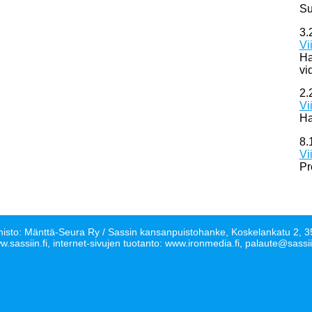
Su
3.
Vi
Ha
vi
2.
Vi
Ha
8.
Vi
Pr
isto: Mänttä-Seura Ry / Sassin kansanpuistohanke, Koskelankatu 2
.sassiin.fi, internet-sivujen tuotanto: www.ironmedia.fi, palaute@sassii