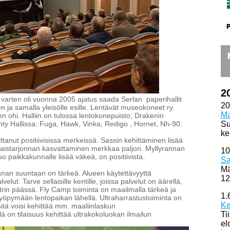
2
varten oli vuonna 2005 ajatus saada Serlan paperihallit
20
ja samalla yleisölle esille. Lentävät museokoneet ry.
Ma
n ohi. Halliin on tulossa lentokonepuisto; Drakenin
tehty Hallissa: Fuga, Hawk, Vinka, Redigo , Hornet, Nh-90.
Su
ke
ttanut positiivisissa merkeissä. Sassin kehittäminen lisää
aistarjonnan kasvattaminen merkkaa paljon. Myllyrannan
10
o paikkakunnalle lisää väkeä, on positiivista.
Sa
Mä
nnan suuntaan on tärkeä. Alueen käytettävyyttä
12
velut. Tarve sellaisille kentille, joissa palvelut on äärellä,
etrin päässä. Fly Camp toiminta on maailmalla tärkeä ja
1.
yöpymään lentopaikan lähellä. Ultraharrastustoiminta on
Ke
tä voisi kehittää mm. maaliinlaskun
 on tilaisuus kehittää ultrakokoluokan ilmailun
Ti
el