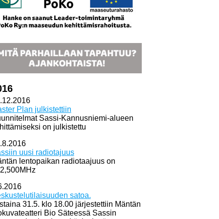
016
.12.2016
ster Plan julkistettiin
unnitelmat Sassi-Kannusniemi-alueen
hittämiseksi on julkistettu
.8.2016
ssiin uusi radiotajuus
ntän lentopaikan radiotaajuus on
2,500MHz
6.2016
skustelutilaisuuden satoa.
istaina 31.5. klo 18.00 järjestettiin Mäntän
okuvateatteri Bio Säteessä Sassin