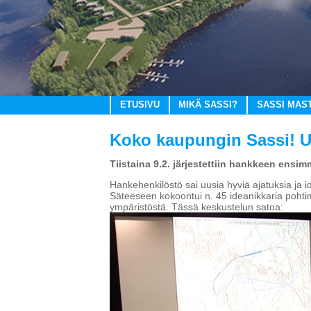
ETUSIVU
MIKÄ SASSI?
SASSI MAS
Koko kaupungin Sassi! U
Tiistaina 9.2. järjestettiin hankkeen ensim
Hankehenkilöstö sai uusia hyviä ajatuksia ja i
Säteeseen kokoontui n. 45 ideanikkaria pohti
ympäristöstä. Tässä keskustelun satoa: