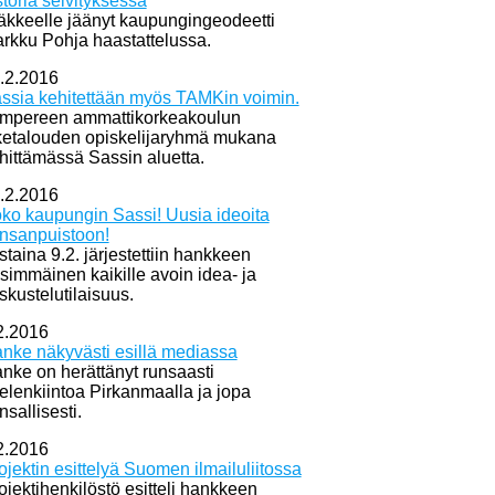
storia selvityksessä
äkkeelle jäänyt kaupungingeodeetti
rkku Pohja haastattelussa.
.2.2016
ssia kehitettään myös TAMKin voimin.
mpereen ammattikorkeakoulun
iketalouden opiskelijaryhmä mukana
hittämässä Sassin aluetta.
.2.2016
ko kaupungin Sassi! Uusia ideoita
nsanpuistoon!
istaina 9.2. järjestettiin hankkeen
simmäinen kaikille avoin idea- ja
skustelutilaisuus.
2.2016
nke näkyvästi esillä mediassa
nke on herättänyt runsaasti
elenkiintoa Pirkanmaalla ja jopa
nsallisesti.
2.2016
ojektin esittelyä Suomen ilmailuliitossa
ojektihenkilöstö esitteli hankkeen