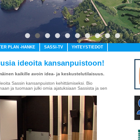
1
2
3
4
5
6
7
8
9
10
TER PLAN -HANKE
SASSI-TV
YHTEYSTIEDOT
usia ideoita kansanpuistoon!
mäinen kaikille avoin idea- ja keskustelutilaisuus.
deoita Sassin kansanpuiston kehittämiseksi. Bio
maan ja tuomaan julki omia ajatuksiaan Sassista ja sen