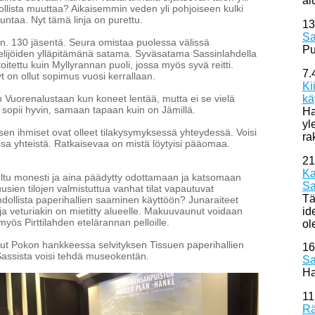
al
lista muuttaa? Aikaisemmin veden yli pohjoiseen kulki
untaa. Nyt tämä linja on purettu.
13
Sa
, n. 130 jäsentä. Seura omistaa puolessa välissä
Pu
elijöiden ylläpitämänä satama. Syväsatama Sassinlahdella
itettu kuin Myllyrannan puoli, jossa myös syvä reitti.
7.
 on ollut sopimus vuosi kerrallaan.
Ki
kä
 Vuorenalustaan kun koneet lentää, mutta ei se vielä
 sopii hyvin, samaan tapaan kuin on Jämillä.
Ha
yl
en ihmiset ovat olleet tilakysymyksessä yhteydessä. Voisi
ra
ssa yhteistä. Ratkaisevaa on mistä löytyisi pääomaa.
21
Ka
teltu monesti ja aina päädytty odottamaan ja katsomaan
Sa
sien tilojen valmistuttua vanhat tilat vapautuvat
Tä
hdollista paperihallien saaminen käyttöön? Junaraiteet
id
ja veturiakin on mietitty alueelle. Makuuvaunut voidaan
myös Pirttilahden etelärannan pelloille.
ol
nut Pokon hankkeessa selvityksen Tissuen paperihallien
16
 Sassista voisi tehdä museokentän.
Sa
Ha
11
Rä