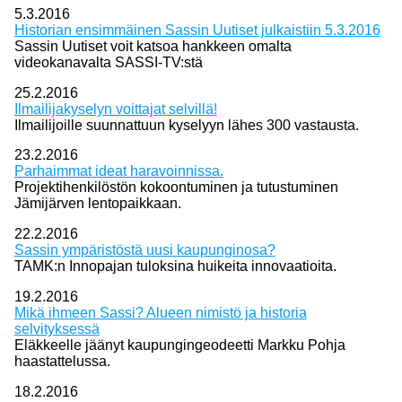
5.3.2016
Historian ensimmäinen Sassin Uutiset julkaistiin 5.3.2016
Sassin Uutiset voit katsoa hankkeen omalta
videokanavalta SASSI-TV:stä
25.2.2016
Ilmailijakyselyn voittajat selvillä!
Ilmailijoille suunnattuun kyselyyn lähes 300 vastausta.
23.2.2016
Parhaimmat ideat haravoinnissa.
Projektihenkilöstön kokoontuminen ja tutustuminen
Jämijärven lentopaikkaan.
22.2.2016
Sassin ympäristöstä uusi kaupunginosa?
TAMK:n Innopajan tuloksina huikeita innovaatioita.
19.2.2016
Mikä ihmeen Sassi? Alueen nimistö ja historia
selvityksessä
Eläkkeelle jäänyt kaupungingeodeetti Markku Pohja
haastattelussa.
18.2.2016