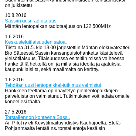
on julkistettu
10.8.2016
Sassiin uusi radiotajuus
Mäntän lentopaikan radiotaajuus on 122,500MHz
1.6.2016
Keskustelutilaisuuden satoa.
Tiistaina 31.5. klo 18.00 järjestettiin Mäntän elokuvateatteri
Bio Säteessä Sassin kansanpuistohanketta käsittelevä
yleisötilaisuus. Tilaisuudessa esiteltiin missä vaiheessa
hanke tällä hetkellä on, ja millaisia ideoita ja ajatuksia
kaupunkilaisilta, sekä maailmalta on kerätty.
1.6.2016
Tehdään uusi lentopaikka!-tutkimus valmistui
Hankkeen teettämä opinnäytetyö pienlentopaikkojen
palveluista on valmistunut. Tutkimuksen voit ladata omalle
koneellesi täältä.
27.5.2016
Torstailennon kohteena Sassi.
Air Pilot ry eli Kevytilmailuyhdistys Kauhajoelta, Etelä-
Pohjanmaalta lentää ns. torstailentoja kesäisin