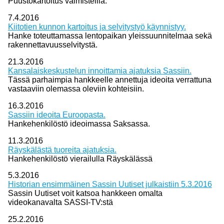
Puustokartoitus valmisteilla.
7.4.2016
Kiitotien kunnon kartoitus ja selvitystyö käynnistyy.
Hanke toteuttamassa lentopaikan yleissuunnitelmaa sekä
rakennettavuusselvitystä.
21.3.2016
Kansalaiskeskustelun innoittamia ajatuksia Sassiin.
Tässä parhaimpia hankkeelle annettuja ideoita verrattuna
vastaaviin olemassa oleviin kohteisiin.
16.3.2016
Sassiin ideoita Euroopasta.
Hankehenkilöstö ideoimassa Saksassa.
11.3.2016
Räyskälästä tuoreita ajatuksia.
Hankehenkilöstö vierailulla Räyskälässä
5.3.2016
Historian ensimmäinen Sassin Uutiset julkaistiin 5.3.2016
Sassin Uutiset voit katsoa hankkeen omalta
videokanavalta SASSI-TV:stä
25.2.2016