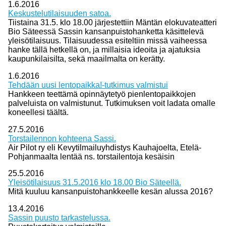
1.6.2016
Keskustelutilaisuuden satoa.
Tiistaina 31.5. klo 18.00 järjestettiin Mäntän elokuvateatteri
Bio Säteessä Sassin kansanpuistohanketta käsittelevä
yleisötilaisuus. Tilaisuudessa esiteltiin missä vaiheessa
hanke tällä hetkellä on, ja millaisia ideoita ja ajatuksia
kaupunkilaisilta, sekä maailmalta on kerätty.
1.6.2016
Tehdään uusi lentopaikka!-tutkimus valmistui
Hankkeen teettämä opinnäytetyö pienlentopaikkojen
palveluista on valmistunut. Tutkimuksen voit ladata omalle
koneellesi täältä.
27.5.2016
Torstailennon kohteena Sassi.
Air Pilot ry eli Kevytilmailuyhdistys Kauhajoelta, Etelä-
Pohjanmaalta lentää ns. torstailentoja kesäisin
25.5.2016
Yleisötilaisuus 31.5.2016 klo 18.00 Bio Säteellä.
Mitä kuuluu kansanpuistohankkeelle kesän alussa 2016?
13.4.2016
Sassin puusto tarkastelussa.