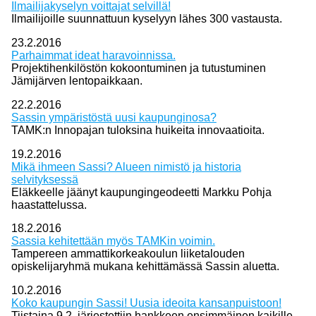
Ilmailijakyselyn voittajat selvillä!
Ilmailijoille suunnattuun kyselyyn lähes 300 vastausta.
23.2.2016
Parhaimmat ideat haravoinnissa.
Projektihenkilöstön kokoontuminen ja tutustuminen
Jämijärven lentopaikkaan.
22.2.2016
Sassin ympäristöstä uusi kaupunginosa?
TAMK:n Innopajan tuloksina huikeita innovaatioita.
19.2.2016
Mikä ihmeen Sassi? Alueen nimistö ja historia
selvityksessä
Eläkkeelle jäänyt kaupungingeodeetti Markku Pohja
haastattelussa.
18.2.2016
Sassia kehitettään myös TAMKin voimin.
Tampereen ammattikorkeakoulun liiketalouden
opiskelijaryhmä mukana kehittämässä Sassin aluetta.
10.2.2016
Koko kaupungin Sassi! Uusia ideoita kansanpuistoon!
Tiistaina 9.2. järjestettiin hankkeen ensimmäinen kaikille