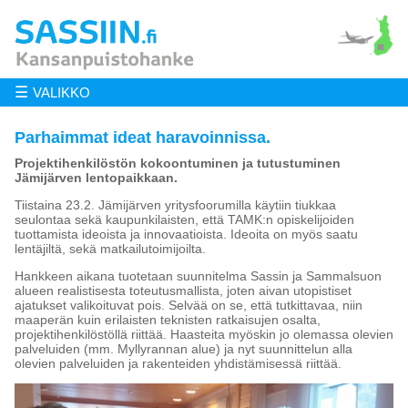
☰
VALIKKO
Parhaimmat ideat haravoinnissa.
Projektihenkilöstön kokoontuminen ja tutustuminen
Jämijärven lentopaikkaan.
Tiistaina 23.2. Jämijärven yritysfoorumilla käytiin tiukkaa
seulontaa sekä kaupunkilaisten, että TAMK:n opiskelijoiden
tuottamista ideoista ja innovaatioista. Ideoita on myös saatu
lentäjiltä, sekä matkailutoimijoilta.
Hankkeen aikana tuotetaan suunnitelma Sassin ja Sammalsuon
alueen realistisesta toteutusmallista, joten aivan utopistiset
ajatukset valikoituvat pois. Selvää on se, että tutkittavaa, niin
maaperän kuin erilaisten teknisten ratkaisujen osalta,
projektihenkilöstöllä riittää. Haasteita myöskin jo olemassa olevien
palveluiden (mm. Myllyrannan alue) ja nyt suunnittelun alla
olevien palveluiden ja rakenteiden yhdistämisessä riittää.