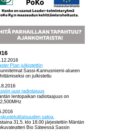
016
.12.2016
ster Plan julkistettiin
unnitelmat Sassi-Kannusniemi-alueen
hittämiseksi on julkistettu
.8.2016
ssiin uusi radiotajuus
ntän lentopaikan radiotaajuus on
2,500MHz
6.2016
skustelutilaisuuden satoa.
istaina 31.5. klo 18.00 järjestettiin Mäntän
okuvateatteri Bio Säteessä Sassin