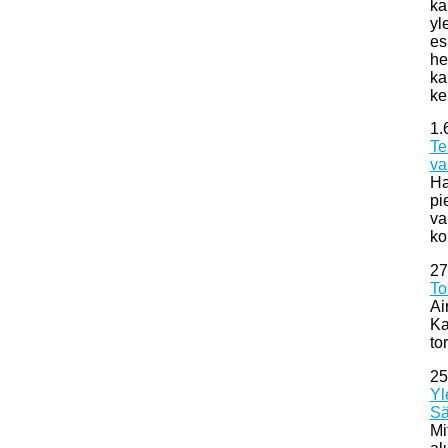
ka
yl
es
he
ka
ke
1.
Te
va
Ha
pi
va
ko
27
To
Ai
Ka
to
25
Yl
Sä
Mi