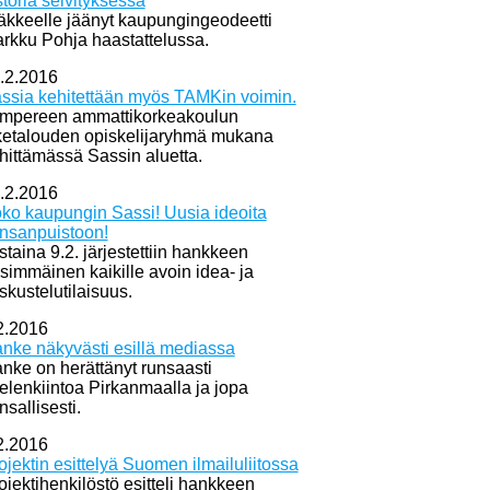
storia selvityksessä
äkkeelle jäänyt kaupungingeodeetti
rkku Pohja haastattelussa.
.2.2016
ssia kehitettään myös TAMKin voimin.
mpereen ammattikorkeakoulun
iketalouden opiskelijaryhmä mukana
hittämässä Sassin aluetta.
.2.2016
ko kaupungin Sassi! Uusia ideoita
nsanpuistoon!
istaina 9.2. järjestettiin hankkeen
simmäinen kaikille avoin idea- ja
skustelutilaisuus.
2.2016
nke näkyvästi esillä mediassa
nke on herättänyt runsaasti
elenkiintoa Pirkanmaalla ja jopa
nsallisesti.
2.2016
ojektin esittelyä Suomen ilmailuliitossa
ojektihenkilöstö esitteli hankkeen