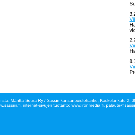
Su
3.
Vi
Ha
vi
2.
Vi
Ha
8.
Vi
Pr
isto: Mänttä-Seura Ry / Sassin kansanpuistohanke, Koskelankatu 2
.sassiin.fi, internet-sivujen tuotanto: www.ironmedia.fi, palaute@sassii