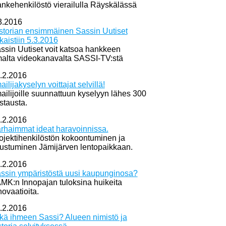
nkehenkilöstö vierailulla Räyskälässä
3.2016
storian ensimmäinen Sassin Uutiset
lkaistiin 5.3.2016
ssin Uutiset voit katsoa hankkeen
alta videokanavalta SASSI-TV:stä
.2.2016
mailijakyselyn voittajat selvillä!
mailijoille suunnattuun kyselyyn lähes 300
stausta.
.2.2016
rhaimmat ideat haravoinnissa.
ojektihenkilöstön kokoontuminen ja
tustuminen Jämijärven lentopaikkaan.
.2.2016
ssin ympäristöstä uusi kaupunginosa?
MK:n Innopajan tuloksina huikeita
novaatioita.
.2.2016
kä ihmeen Sassi? Alueen nimistö ja