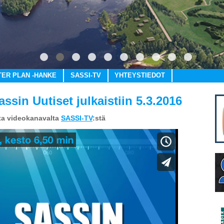
1
2
3
4
5
6
7
8
9
10
TER PLAN -HANKE
SASSI-TV
YHTEYSTIEDOT
sin Uutiset julkaistiin 5.3.2016
ta videokanavalta
SASSI-TV
:stä