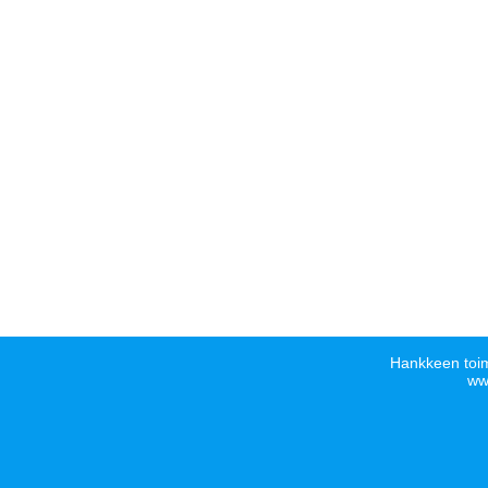
Hankkeen toim
www