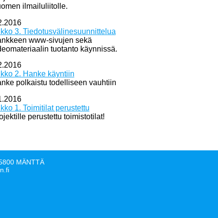
omen ilmailuliitolle.
2.2016
ikko 3. Tiedotusvälinesuunnittelua
nkkeen www-sivujen sekä
deomateriaalin tuotanto käynnissä.
2.2016
ikko 2. Hanke käyntiin
nke polkaistu todelliseen vauhtiin
1.2016
ikko 1. Toimitilat perustettu
ojektille perustettu toimistotilat!
, 35800 MÄNTTÄ
n.fi