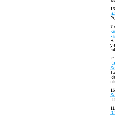
al
13
Sa
Pu
7.
Ki
kä
Ha
yl
ra
21
Ka
Sa
Tä
id
ol
16
Sa
Ha
11
Rä