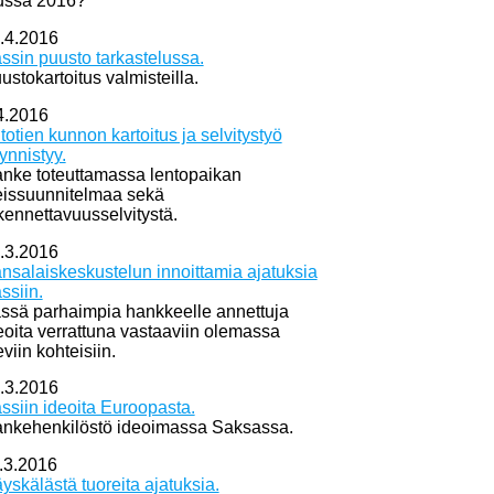
ussa 2016?
.4.2016
ssin puusto tarkastelussa.
ustokartoitus valmisteilla.
4.2016
itotien kunnon kartoitus ja selvitystyö
ynnistyy.
nke toteuttamassa lentopaikan
eissuunnitelmaa sekä
kennettavuusselvitystä.
.3.2016
nsalaiskeskustelun innoittamia ajatuksia
ssiin.
ssä parhaimpia hankkeelle annettuja
eoita verrattuna vastaaviin olemassa
eviin kohteisiin.
.3.2016
ssiin ideoita Euroopasta.
nkehenkilöstö ideoimassa Saksassa.
.3.2016
yskälästä tuoreita ajatuksia.