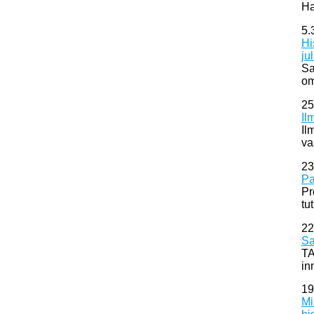
Ha
5.
Hi
ju
Sa
om
25
Il
Il
va
23
Pa
Pr
tu
22
Sa
TA
in
19
Mi