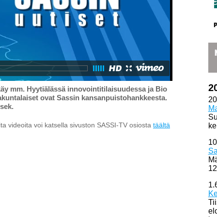
2
y mm. Hyytiälässä innovointitilaisuudessa ja Bio
akuntalaiset ovat Sassin kansanpuistohankkeesta.
20
sek.
Ma
Su
ta videoita voi katsella sivuston SASSI-TV osiosta
täältä
ke
10
Sa
Mä
12
1.
Ke
Ti
el