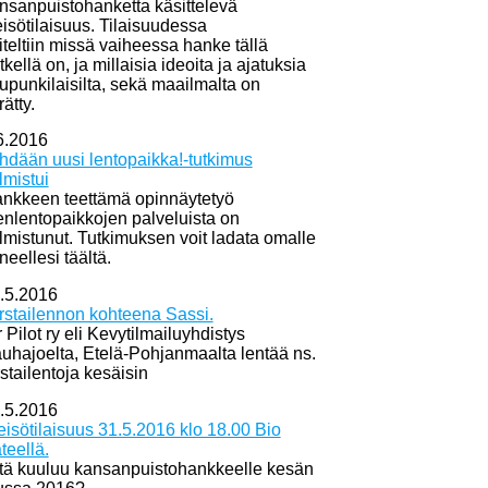
nsanpuistohanketta käsittelevä
eisötilaisuus. Tilaisuudessa
iteltiin missä vaiheessa hanke tällä
tkellä on, ja millaisia ideoita ja ajatuksia
upunkilaisilta, sekä maailmalta on
rätty.
6.2016
hdään uusi lentopaikka!-tutkimus
lmistui
nkkeen teettämä opinnäytetyö
enlentopaikkojen palveluista on
lmistunut. Tutkimuksen voit ladata omalle
neellesi täältä.
.5.2016
rstailennon kohteena Sassi.
r Pilot ry eli Kevytilmailuyhdistys
uhajoelta, Etelä-Pohjanmaalta lentää ns.
rstailentoja kesäisin
.5.2016
eisötilaisuus 31.5.2016 klo 18.00 Bio
teellä.
tä kuuluu kansanpuistohankkeelle kesän