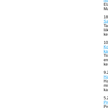
hi
El
Ma
18
Sa
Ta
li
ke
10
Ko
ka
Ti
en
ke
9.
Ha
Ha
mi
ka
5.
Pr
Pr