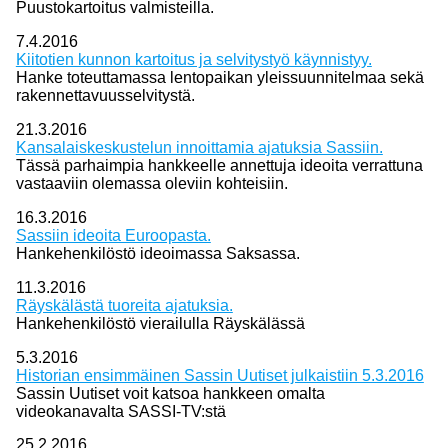
Puustokartoitus valmisteilla.
7.4.2016
Kiitotien kunnon kartoitus ja selvitystyö käynnistyy.
Hanke toteuttamassa lentopaikan yleissuunnitelmaa sekä
rakennettavuusselvitystä.
21.3.2016
Kansalaiskeskustelun innoittamia ajatuksia Sassiin.
Tässä parhaimpia hankkeelle annettuja ideoita verrattuna
vastaaviin olemassa oleviin kohteisiin.
16.3.2016
Sassiin ideoita Euroopasta.
Hankehenkilöstö ideoimassa Saksassa.
11.3.2016
Räyskälästä tuoreita ajatuksia.
Hankehenkilöstö vierailulla Räyskälässä
5.3.2016
Historian ensimmäinen Sassin Uutiset julkaistiin 5.3.2016
Sassin Uutiset voit katsoa hankkeen omalta
videokanavalta SASSI-TV:stä
25.2.2016