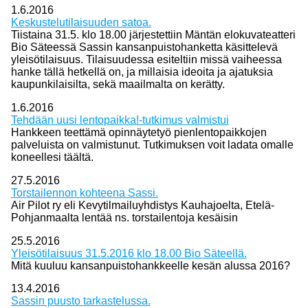
1.6.2016
Keskustelutilaisuuden satoa.
Tiistaina 31.5. klo 18.00 järjestettiin Mäntän elokuvateatteri
Bio Säteessä Sassin kansanpuistohanketta käsittelevä
yleisötilaisuus. Tilaisuudessa esiteltiin missä vaiheessa
hanke tällä hetkellä on, ja millaisia ideoita ja ajatuksia
kaupunkilaisilta, sekä maailmalta on kerätty.
1.6.2016
Tehdään uusi lentopaikka!-tutkimus valmistui
Hankkeen teettämä opinnäytetyö pienlentopaikkojen
palveluista on valmistunut. Tutkimuksen voit ladata omalle
koneellesi täältä.
27.5.2016
Torstailennon kohteena Sassi.
Air Pilot ry eli Kevytilmailuyhdistys Kauhajoelta, Etelä-
Pohjanmaalta lentää ns. torstailentoja kesäisin
25.5.2016
Yleisötilaisuus 31.5.2016 klo 18.00 Bio Säteellä.
Mitä kuuluu kansanpuistohankkeelle kesän alussa 2016?
13.4.2016
Sassin puusto tarkastelussa.