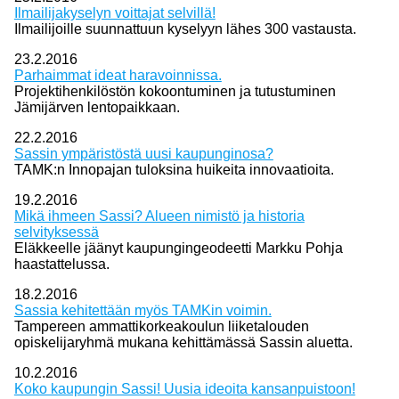
Ilmailijakyselyn voittajat selvillä!
Ilmailijoille suunnattuun kyselyyn lähes 300 vastausta.
23.2.2016
Parhaimmat ideat haravoinnissa.
Projektihenkilöstön kokoontuminen ja tutustuminen
Jämijärven lentopaikkaan.
22.2.2016
Sassin ympäristöstä uusi kaupunginosa?
TAMK:n Innopajan tuloksina huikeita innovaatioita.
19.2.2016
Mikä ihmeen Sassi? Alueen nimistö ja historia
selvityksessä
Eläkkeelle jäänyt kaupungingeodeetti Markku Pohja
haastattelussa.
18.2.2016
Sassia kehitettään myös TAMKin voimin.
Tampereen ammattikorkeakoulun liiketalouden
opiskelijaryhmä mukana kehittämässä Sassin aluetta.
10.2.2016
Koko kaupungin Sassi! Uusia ideoita kansanpuistoon!