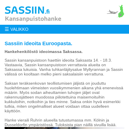
☰
VALIKKO
Sassiin ideoita Euroopasta.
Hankehenkilöstö ideoimassa Saksassa.
Sassin kansanpuistoon haettiin ideoita Saksasta 14. - 18.3.
Vastaavia, Sassin kansanpuistoon verrattavia alueita on
Saksassa lukuisia. Vanha tuhkanläjitysalue Myllyrannan ja Sassin
välissä on kooltaan melko pieni saksalaisiin verrattuna.
Saksan teräksenkovan teollistumisen jäljistä on jouduttu
huolehtimaan viimeisten vuosikymmenien aikana yhä enenevissä
määrin. Myös sodan aiheuttamien tuhojen jäljet ovat
rakennusjätteen muodossa piilotettuina maisemoituihin
kukkuloihin, notkoihin ja ties minne. Saksa onkin hyvä esimerkki
tutkia, miten ongelmalliset alueet voidaan ottaa uudelleen
käyttöön.
Hanke vieraili Ruhrin alueella tutustumassa mm. Kölnin ja
Dusseldorfin ympäristössä. Tuloksista pian näillä sivuilla lisää.