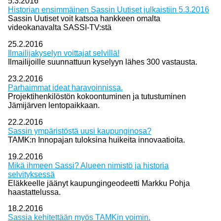
5.3.2016
Historian ensimmäinen Sassin Uutiset julkaistiin 5.3.2016
Sassin Uutiset voit katsoa hankkeen omalta
videokanavalta SASSI-TV:stä
25.2.2016
Ilmailijakyselyn voittajat selvillä!
Ilmailijoille suunnattuun kyselyyn lähes 300 vastausta.
23.2.2016
Parhaimmat ideat haravoinnissa.
Projektihenkilöstön kokoontuminen ja tutustuminen
Jämijärven lentopaikkaan.
22.2.2016
Sassin ympäristöstä uusi kaupunginosa?
TAMK:n Innopajan tuloksina huikeita innovaatioita.
19.2.2016
Mikä ihmeen Sassi? Alueen nimistö ja historia
selvityksessä
Eläkkeelle jäänyt kaupungingeodeetti Markku Pohja
haastattelussa.
18.2.2016
Sassia kehitettään myös TAMKin voimin.