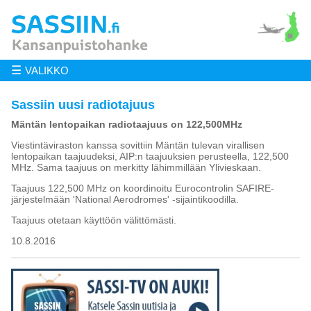
☰
VALIKKO
Sassiin uusi radiotajuus
Mäntän lentopaikan radiotaajuus on 122,500MHz
Viestintäviraston kanssa sovittiin Mäntän tulevan virallisen
lentopaikan taajuudeksi, AIP:n taajuuksien perusteella, 122,500
MHz. Sama taajuus on merkitty lähimmillään Ylivieskaan.
Taajuus 122,500 MHz on koordinoitu Eurocontrolin SAFIRE-
järjestelmään 'National Aerodromes' -sijaintikoodilla.
Taajuus otetaan käyttöön välittömästi.
10.8.2016