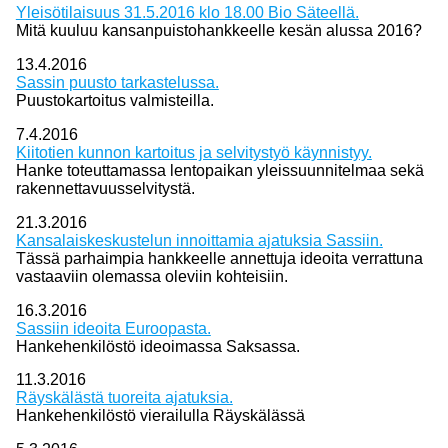
Yleisötilaisuus 31.5.2016 klo 18.00 Bio Säteellä.
Mitä kuuluu kansanpuistohankkeelle kesän alussa 2016?
13.4.2016
Sassin puusto tarkastelussa.
Puustokartoitus valmisteilla.
7.4.2016
Kiitotien kunnon kartoitus ja selvitystyö käynnistyy.
Hanke toteuttamassa lentopaikan yleissuunnitelmaa sekä
rakennettavuusselvitystä.
21.3.2016
Kansalaiskeskustelun innoittamia ajatuksia Sassiin.
Tässä parhaimpia hankkeelle annettuja ideoita verrattuna
vastaaviin olemassa oleviin kohteisiin.
16.3.2016
Sassiin ideoita Euroopasta.
Hankehenkilöstö ideoimassa Saksassa.
11.3.2016
Räyskälästä tuoreita ajatuksia.
Hankehenkilöstö vierailulla Räyskälässä