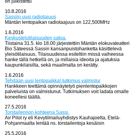
on julkistettu
10.8.2016
Sassiin uusi radiotajuus
Mäntän lentopaikan radiotaajuus on 122,500MHz
1.6.2016
Keskustelutilaisuuden satoa.
Tiistaina 31.5. klo 18.00 järjestettiin Mäntän elokuvateatteri
Bio Säteessä Sassin kansanpuistohanketta käsittelevä
yleisötilaisuus. Tilaisuudessa esiteltiin missä vaiheessa
hanke tällä hetkellä on, ja millaisia ideoita ja ajatuksia
kaupunkilaisilta, sekä maailmalta on kerätty.
1.6.2016
Tehdään uusi lentopaikka!-tutkimus valmistui
Hankkeen teettämä opinnäytetyö pienlentopaikkojen
palveluista on valmistunut. Tutkimuksen voit ladata omalle
koneellesi täältä.
27.5.2016
Torstailennon kohteena Sassi.
Air Pilot ry eli Kevytilmailuyhdistys Kauhajoelta, Etelä-
Pohjanmaalta lentää ns. torstailentoja kesäisin
25.5.2016